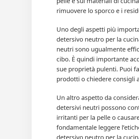
pelle e sui materiali di cucin
rimuovere lo sporco e i residu
Uno degli aspetti più import
detersivo neutro per la cucina
neutri sono ugualmente effica
cibo. È quindi importante acq
sue proprietà pulenti. Puoi fa
prodotti o chiedere consigli a
Un altro aspetto da considera
detersivi neutri possono con
irritanti per la pelle o causar
fondamentale leggere l’etich
detersivo neutro per la cuci