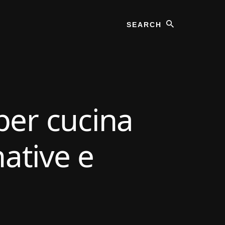
Search
per cucina
native e