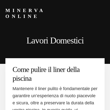
Skip
Skip
to
to
MINERVA
primary
content
ONLINE
sidebar
Blog
di
Luca
Lavori Domestici
Minerva
Come pulire il liner della
piscina
Mantenere il liner pulito è fondamentale per
garantire un’esperienza di nuoto piacevole
e sicura, oltre a preservare la durata della