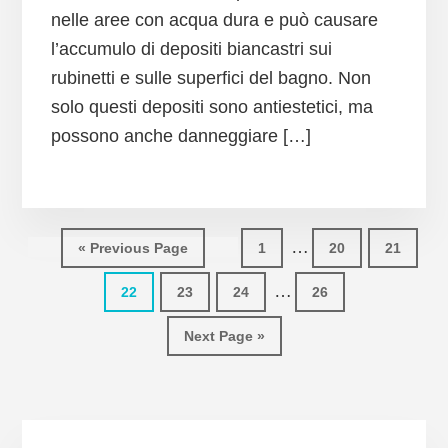
nelle aree con acqua dura e può causare
l’accumulo di depositi biancastri sui
rubinetti e sulle superfici del bagno. Non
solo questi depositi sono antiestetici, ma
possono anche danneggiare […]
Interim
…
Go
Page
Page
Page
«
Previous Page
1
20
21
pages
to
Interim
…
Page
Page
Page
Page
22
23
24
26
omitted
pages
Go
Next Page »
omitted
to
Primary