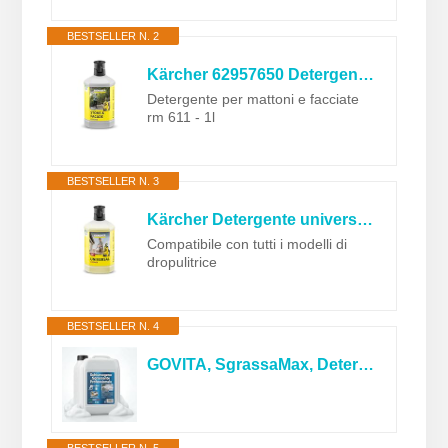
BESTSELLER N. 2
Kärcher 62957650 Detergente per pietra e facciate, 1 litro, Black, Stone Cleaner
Detergente per mattoni e facciate
rm 611 - 1l
BESTSELLER N. 3
Kärcher Detergente universale per idropulitrici da 1 L - Utilizzabile sia per il lavaggio a mano che da integrare con il sistema Plug'n'Clean delle Idropulitrici
Compatibile con tutti i modelli di
dropulitrice
BESTSELLER N. 4
GOVITA, SgrassaMax, Detergente Schiumogeno Concentrato, Per Idropulitrice, Alto Potere Lucidante, Non rovina le Plastiche, Ideale per Prelavaggio Auto, 5L