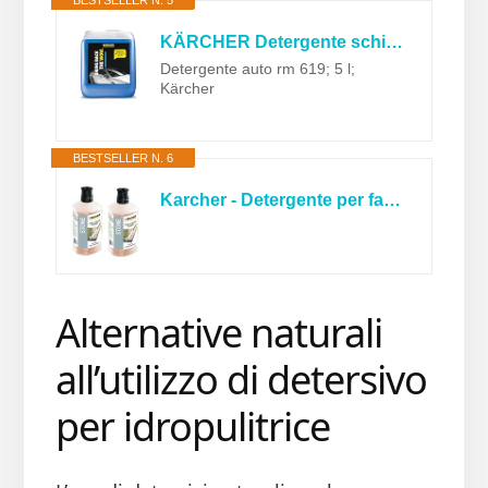
BESTSELLER N. 5
KÄRCHER Detergente schiumogeno RM 619 per idropulitrici, Shampoo per pulizia auto e moto, 5 litri, ecologico e delicato su tutte le superfici verniciate e in plastica
Detergente auto rm 619; 5 l;
Kärcher
BESTSELLER N. 6
Karcher - Detergente per facciate, 3 in 1, per idropulitrice, K2 K4 K5 K7, 1 litro x 2
Alternative naturali
all’utilizzo di detersivo
per idropulitrice