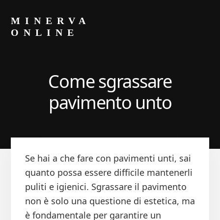
Skip
Skip
to
to
MINERVA
primary
content
ONLINE
sidebar
Blog
di
Luca
Come sgrassare
Minerva
pavimento unto​
Se hai a che fare con pavimenti unti, sai
quanto possa essere difficile mantenerli
puliti e igienici. Sgrassare il pavimento
non è solo una questione di estetica, ma
è fondamentale per garantire un