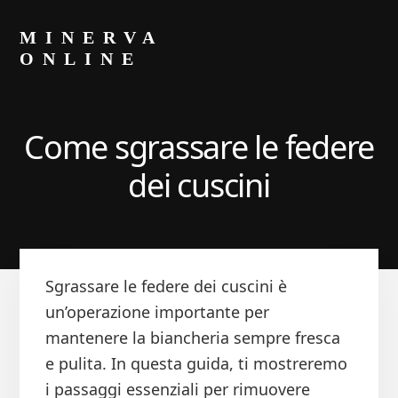
Skip
Skip
to
to
MINERVA
primary
content
ONLINE
sidebar
Blog
di
Luca
Come sgrassare le federe
Minerva
dei cuscini​
Sgrassare le federe dei cuscini è
un’operazione importante per
mantenere la biancheria sempre fresca
e pulita. In questa guida, ti mostreremo
i passaggi essenziali per rimuovere