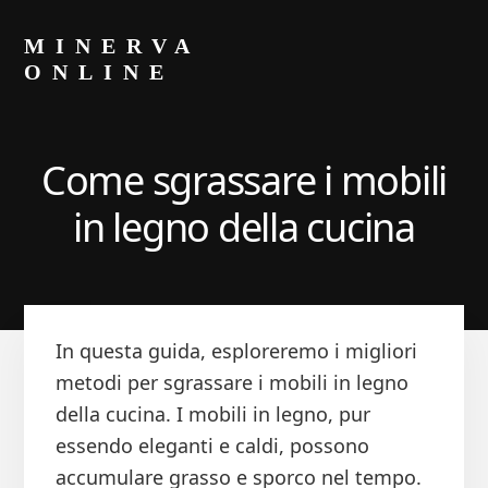
Skip
Skip
to
to
MINERVA
primary
content
ONLINE
sidebar
Blog
di
Luca
Come sgrassare i mobili
Minerva
in legno della cucina​
In questa guida, esploreremo i migliori
metodi per sgrassare i mobili in legno
della cucina. I mobili in legno, pur
essendo eleganti e caldi, possono
accumulare grasso e sporco nel tempo.