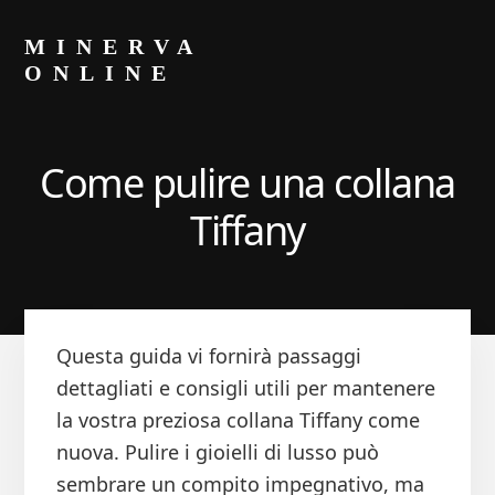
Skip
Skip
to
to
MINERVA
primary
content
ONLINE
sidebar
Blog
di
Luca
Come pulire una collana
Minerva
Tiffany
Questa guida vi fornirà passaggi
dettagliati e consigli utili per mantenere
la vostra preziosa collana Tiffany come
nuova. Pulire i gioielli di lusso può
sembrare un compito impegnativo, ma