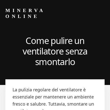
Skip
Skip
to
to
MINERVA
primary
content
ONLINE
sidebar
Blog
di
Luca
Come pulire un
Minerva
ventilatore senza
smontarlo
La pulizia regolare del ventilatore è
essenziale per mantenere un ambiente
fresco e salubre. Tuttavia, smontare un