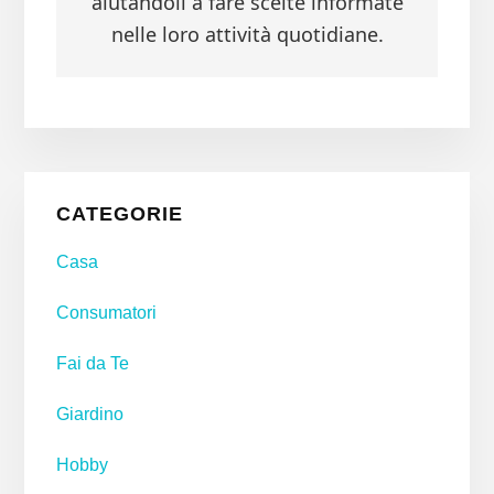
aiutandoli a fare scelte informate
nelle loro attività quotidiane.
Primary
CATEGORIE
Sidebar
Casa
Consumatori
Fai da Te
Giardino
Hobby