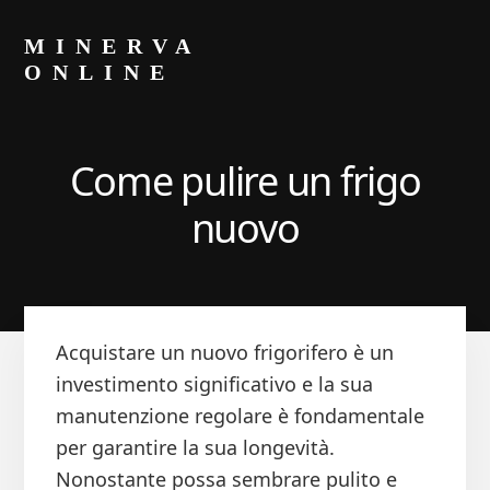
Skip
Skip
to
to
MINERVA
primary
content
ONLINE
sidebar
Blog
di
Luca
Come pulire un frigo
Minerva
nuovo
Acquistare un nuovo frigorifero è un
investimento significativo e la sua
manutenzione regolare è fondamentale
per garantire la sua longevità.
Nonostante possa sembrare pulito e