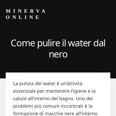
Skip
Skip
to
to
MINERVA
primary
content
ONLINE
sidebar
Blog
di
Luca
Come pulire il water dal
Minerva
nero
La pulizia del water è un’attività
essenziale per mantenere l’igiene e la
salute all’interno del bagno. Uno dei
problemi più comuni riscontrati è la
formazione di macchie nere all’interno