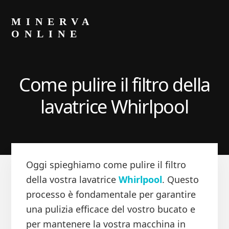
Skip
Skip
to
to
MINERVA
primary
content
ONLINE
sidebar
Blog
di
Luca
Come pulire il filtro della
Minerva
lavatrice Whirlpool
Oggi spieghiamo come pulire il filtro
della vostra lavatrice
Whirlpool
. Questo
processo è fondamentale per garantire
una pulizia efficace del vostro bucato e
per mantenere la vostra macchina in